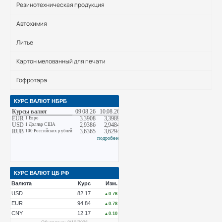
Резинотехническая продукция
Автохимия
Литье
Картон мелованный для печати
Гофротара
КУРС ВАЛЮТ НБРБ
КУРС ВАЛЮТ ЦБ РФ
Валюта
Курс
Изм.
USD
82.17
▲0.76
EUR
94.84
▲0.78
CNY
12.17
▲0.10