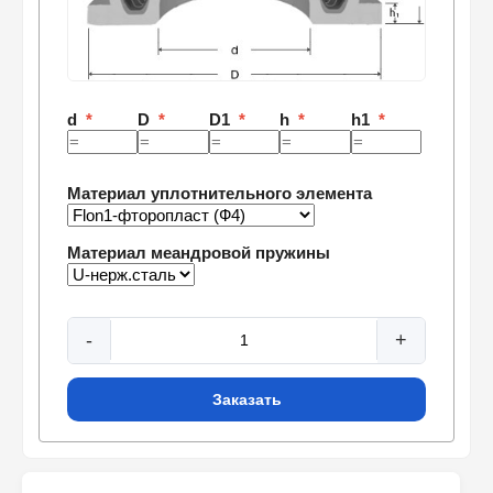
d
*
D
*
D1
*
h
*
h1
*
Материал уплотнительного элемента
Материал меандровой пружины
Количество
-
+
Заказать