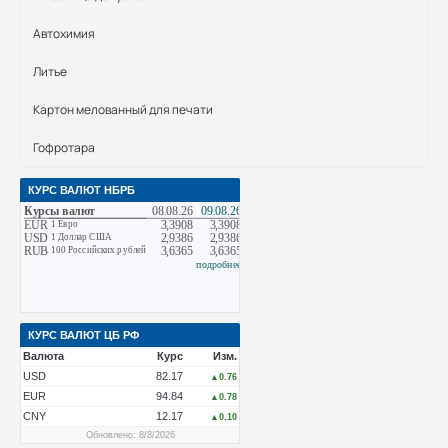
Автохимия
Литье
Картон мелованный для печати
Гофротара
КУРС ВАЛЮТ НБРБ
КУРС ВАЛЮТ ЦБ РФ
Валюта
Курс
Изм.
USD
82.17
▲0.76
EUR
94.84
▲0.78
CNY
12.17
▲0.10
Обновлено: 8/8/2026