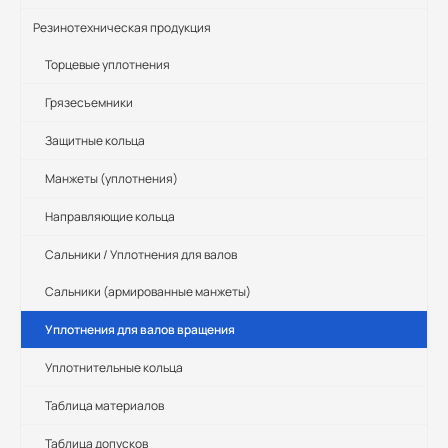
Резинотехническая продукция
Торцевые уплотнения
Грязесъемники
Защитные кольца
Манжеты (уплотнения)
Направляющие кольца
Сальники / Уплотнения для валов
Сальники (армированные манжеты)
Уплотнения для валов вращения
Уплотнительные кольца
Таблица материалов
Таблица допусков