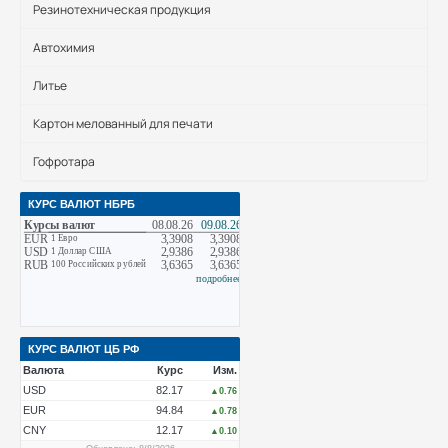
Резинотехническая продукция
Автохимия
Литье
Картон мелованный для печати
Гофротара
КУРС ВАЛЮТ НБРБ
КУРС ВАЛЮТ ЦБ РФ
Валюта
Курс
Изм.
USD
82.17
▲0.76
EUR
94.84
▲0.78
CNY
12.17
▲0.10