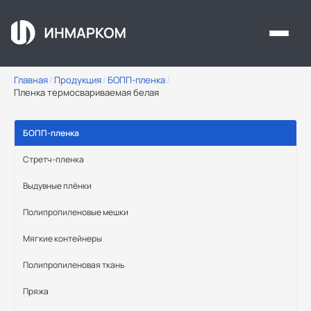
Перейти к основному содержанию
Главная
/
Продукция
/
БОПП-пленка
/
Пленка термосвариваемая белая
БОПП-пленка
Стретч-пленка
Выдувные плёнки
Полипропиленовые мешки
Мягкие контейнеры
Полипропиленовая ткань
Пряжа