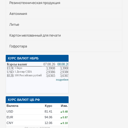
Резинотехническая продукция
Автохимия
Литье
Картон мелованный для печати
Гофротара
КУРС ВАЛЮТ НБРБ
КУРС ВАЛЮТ ЦБ РФ
Валюта
Курс
Изм.
USD
81.41
▲0.48
EUR
94.06
▲0.87
CNY
12.06
▲0.10