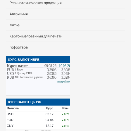
Резинотехническая продукция
Автохимия
Литье
Картон мелованный для печати
Гофротара
КУРС ВАЛЮТ НБРБ
КУРС ВАЛЮТ ЦБ РФ
Валюта
Курс
Изм.
USD
82.17
▲0.76
EUR
94.84
▲0.78
CNY
12.17
▲0.10