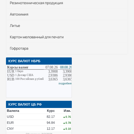
Резинотехническая продукция
Автохимия
Литье
Картон мелованный для печати
Гофротара
КУРС ВАЛЮТ НБРБ
КУРС ВАЛЮТ ЦБ РФ
Валюта
Курс
Изм.
USD
82.17
▲0.76
EUR
94.84
▲0.78
CNY
12.17
▲0.10